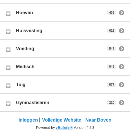
Hoeven
438
Huisvesting
622
Voeding
547
Medisch
945
Tuig
877
Gymnastiseren
220
Inloggen
Volledige Website
Naar Boven
Powered by
vBulletin®
Version 4.2.3