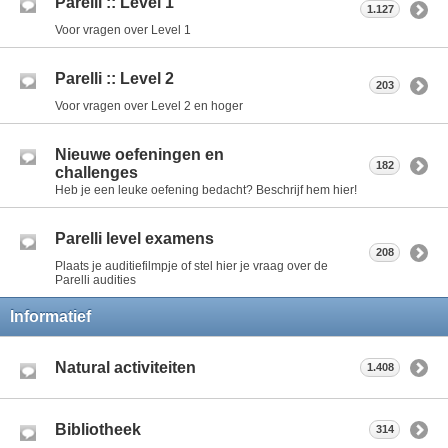
Parelli :: Level 1
1.127
Voor vragen over Level 1
Parelli :: Level 2
203
Voor vragen over Level 2 en hoger
Nieuwe oefeningen en
182
challenges
Heb je een leuke oefening bedacht? Beschrijf hem hier!
Parelli level examens
208
Plaats je auditiefilmpje of stel hier je vraag over de
Parelli audities
Informatief
Natural activiteiten
1.408
Bibliotheek
314