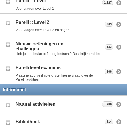
Parelli :: Level 1
1.127
Voor vragen over Level 1
Parelli :: Level 2
203
Voor vragen over Level 2 en hoger
Nieuwe oefeningen en
182
challenges
Heb je een leuke oefening bedacht? Beschrijf hem hier!
Parelli level examens
208
Plaats je auditiefilmpje of stel hier je vraag over de
Parelli audities
Informatief
Natural activiteiten
1.408
Bibliotheek
314