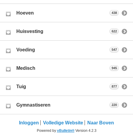
Hoeven
438
Huisvesting
622
Voeding
547
Medisch
945
Tuig
877
Gymnastiseren
220
Inloggen
Volledige Website
Naar Boven
Powered by
vBulletin®
Version 4.2.3