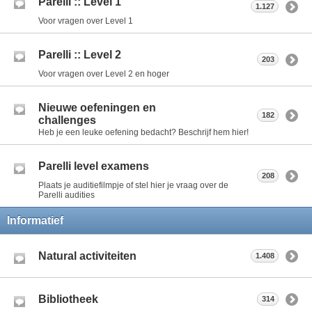
Parelli :: Level 1
1.127
Voor vragen over Level 1
Parelli :: Level 2
203
Voor vragen over Level 2 en hoger
Nieuwe oefeningen en
182
challenges
Heb je een leuke oefening bedacht? Beschrijf hem hier!
Parelli level examens
208
Plaats je auditiefilmpje of stel hier je vraag over de
Parelli audities
Informatief
Natural activiteiten
1.408
Bibliotheek
314