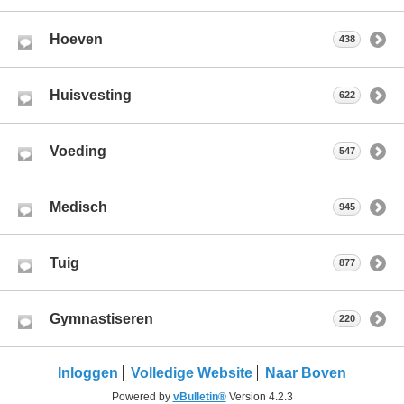
Hoeven
438
Huisvesting
622
Voeding
547
Medisch
945
Tuig
877
Gymnastiseren
220
Inloggen
Volledige Website
Naar Boven
Powered by
vBulletin®
Version 4.2.3