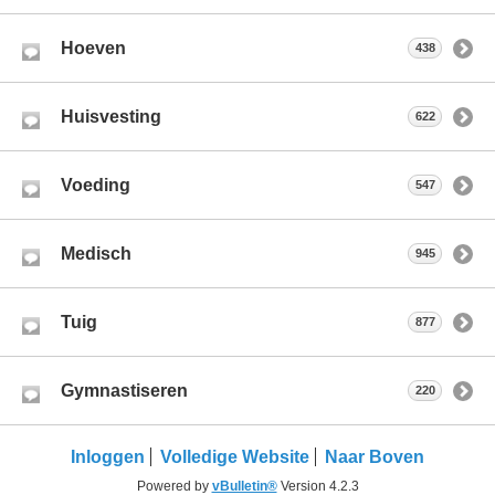
Hoeven
438
Huisvesting
622
Voeding
547
Medisch
945
Tuig
877
Gymnastiseren
220
Inloggen
Volledige Website
Naar Boven
Powered by
vBulletin®
Version 4.2.3