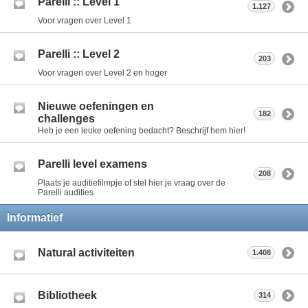
Parelli :: Level 1
1.127
Voor vragen over Level 1
Parelli :: Level 2
203
Voor vragen over Level 2 en hoger
Nieuwe oefeningen en
182
challenges
Heb je een leuke oefening bedacht? Beschrijf hem hier!
Parelli level examens
208
Plaats je auditiefilmpje of stel hier je vraag over de
Parelli audities
Informatief
Natural activiteiten
1.408
Bibliotheek
314