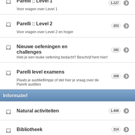
Parelli :: Level 1
1.127
Voor vragen over Level 1
Parelli :: Level 2
203
Voor vragen over Level 2 en hoger
Nieuwe oefeningen en
182
challenges
Heb je een leuke oefening bedacht? Beschrijf hem hier!
Parelli level examens
208
Plaats je auditiefilmpje of stel hier je vraag over de
Parelli audities
Informatief
Natural activiteiten
1.408
Bibliotheek
314