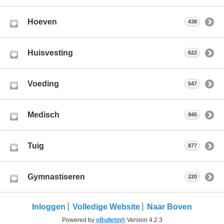
Hoeven
438
Huisvesting
622
Voeding
547
Medisch
945
Tuig
877
Gymnastiseren
220
Inloggen
Volledige Website
Naar Boven
Powered by
vBulletin®
Version 4.2.3