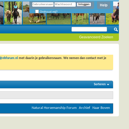
Help
Onthoud mij?
Geavanceerd Zoeken
o@nhforum.nl
met daarin je gebruikersnaam. We nemen dan contact met je
Sorteren
Natural Horsemanship Forum
Archief
Naar Boven