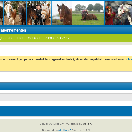
n abonnementen
gboekberichten
Markeer Forums als Gelezen
 wachtwoord (en je de spamfolder nagekeken hebt), stuur dan asjeblieft een mail naar
inf
Alle tijden zijn GMT +2. Het is nu
08:39
.
Powered by
vBulletin®
Version 4.2.3