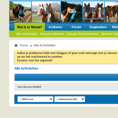
Wat is er Nieuw?
Artikelen
Forum
Dagboeken
Mij
Alle Activiteiten
Nieuwe Artikelen
Nieuwe Evenementen
Nieuwe Da
Home
Alle Activiteiten
Indien je problemen hebt met inloggen of geen mail ontvangt over je nieuwe
op om het wachtwoord te resetten.
Excuses voor het ongemak!
Alle Activiteiten
Geen Recente Activiteit